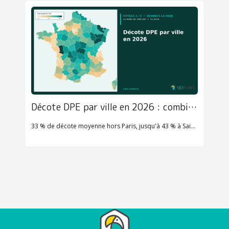
Décote DPE par ville en 2026 : combien vaut une passoire thermique en France ?
33 % de décote moyenne hors Paris, jusqu'à 43 % à Saint-Étienne. Combien vaut une passoire thermique selon votre ville en 2026 ? Données La Vigie GoFlint.