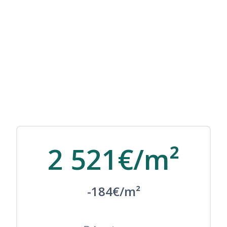
2 521€/m²
-184€/m²