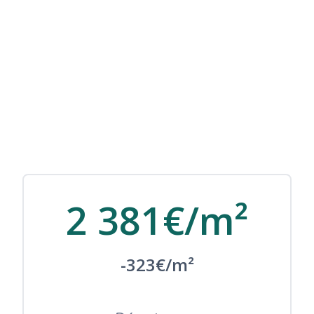
2 381€/m²
-323€/m²