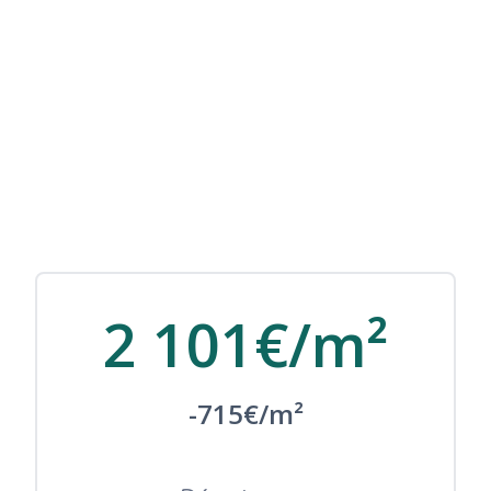
2 101€/m²
-715€/m²