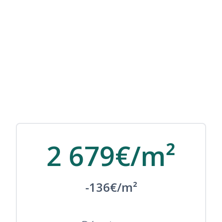
2 679€/m²
-136€/m²